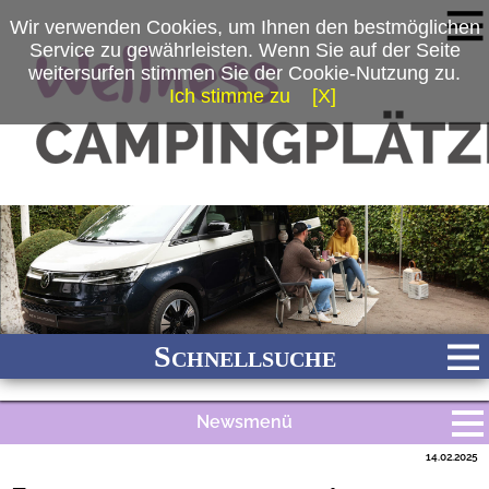
Wir verwenden Cookies, um Ihnen den bestmöglichen
Service zu gewährleisten. Wenn Sie auf der Seite
weitersurfen stimmen Sie der Cookie-Nutzung zu.
Ich stimme zu
[X]
(c) Volkswagen Nutzfahrzeuge
Schnellsuche
Newsmenü
Bach
Fluss
Meer
Gebirge
See
Wald/Wiesen
14.02.2025
Alle Meldungen
Stadtnah
Ganzjährig geöffnet