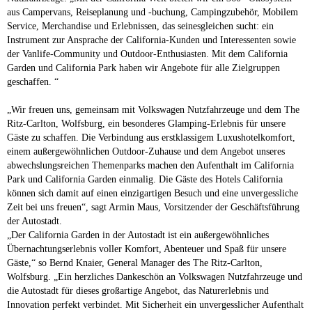
aus Campervans, Reiseplanung und -buchung, Campingzubehör, Mobilem
Service, Merchandise und Erlebnissen, das seinesgleichen sucht: ein
Instrument zur Ansprache der California-Kunden und Interessenten sowie
der Vanlife-Community und Outdoor-Enthusiasten. Mit dem California
Garden und California Park haben wir Angebote für alle Zielgruppen
geschaffen. “
„Wir freuen uns, gemeinsam mit Volkswagen Nutzfahrzeuge und dem The
Ritz-Carlton, Wolfsburg, ein besonderes Glamping-Erlebnis für unsere
Gäste zu schaffen. Die Verbindung aus erstklassigem Luxushotelkomfort,
einem außergewöhnlichen Outdoor-Zuhause und dem Angebot unseres
abwechslungsreichen Themenparks machen den Aufenthalt im California
Park und California Garden einmalig. Die Gäste des Hotels California
können sich damit auf einen einzigartigen Besuch und eine unvergessliche
Zeit bei uns freuen“, sagt Armin Maus, Vorsitzender der Geschäftsführung
der Autostadt.
„Der California Garden in der Autostadt ist ein außergewöhnliches
Übernachtungserlebnis voller Komfort, Abenteuer und Spaß für unsere
Gäste,“ so Bernd Knaier, General Manager des The Ritz-Carlton,
Wolfsburg. „Ein herzliches Dankeschön an Volkswagen Nutzfahrzeuge und
die Autostadt für dieses großartige Angebot, das Naturerlebnis und
Innovation perfekt verbindet. Mit Sicherheit ein unvergesslicher Aufenthalt