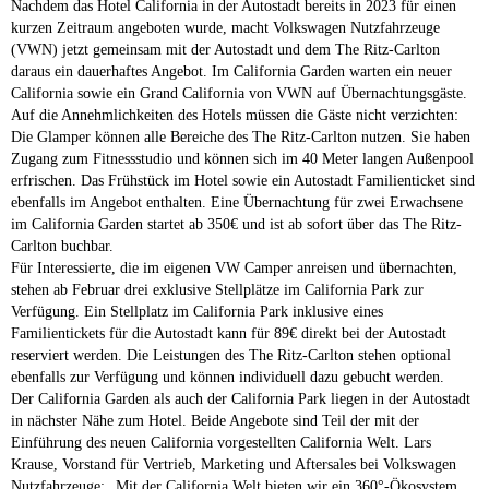
Nachdem das Hotel California in der Autostadt bereits in 2023 für einen
kurzen Zeitraum angeboten wurde, macht Volkswagen Nutzfahrzeuge
(VWN) jetzt gemeinsam mit der Autostadt und dem The Ritz-Carlton
daraus ein dauerhaftes Angebot. Im California Garden warten ein neuer
California sowie ein Grand California von VWN auf Übernachtungsgäste.
Auf die Annehmlichkeiten des Hotels müssen die Gäste nicht verzichten:
Die Glamper können alle Bereiche des The Ritz-Carlton nutzen. Sie haben
Zugang zum Fitnessstudio und können sich im 40 Meter langen Außenpool
erfrischen. Das Frühstück im Hotel sowie ein Autostadt Familienticket sind
ebenfalls im Angebot enthalten. Eine Übernachtung für zwei Erwachsene
im California Garden startet ab 350€ und ist ab sofort über das The Ritz-
Carlton buchbar.
Für Interessierte, die im eigenen VW Camper anreisen und übernachten,
stehen ab Februar drei exklusive Stellplätze im California Park zur
Verfügung. Ein Stellplatz im California Park inklusive eines
Familientickets für die Autostadt kann für 89€ direkt bei der Autostadt
reserviert werden. Die Leistungen des The Ritz-Carlton stehen optional
ebenfalls zur Verfügung und können individuell dazu gebucht werden.
Der California Garden als auch der California Park liegen in der Autostadt
in nächster Nähe zum Hotel. Beide Angebote sind Teil der mit der
Einführung des neuen California vorgestellten California Welt. Lars
Krause, Vorstand für Vertrieb, Marketing und Aftersales bei Volkswagen
Nutzfahrzeuge: „Mit der California Welt bieten wir ein 360°-Ökosystem