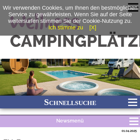
Wir verwenden Cookies, um Ihnen den bestmöglichen
Service zu gewährleisten. Wenn Sie auf der Seite
weitersurfen stimmen Sie der Cookie-Nutzung zu.
Ich stimme zu
[X]
Schnellsuche
Newsmenü
Bach
Fluss
Meer
Gebirge
See
Wald/Wiesen
01.04.2025
Alle Meldungen
Stadtnah
Ganzjährig geöffnet