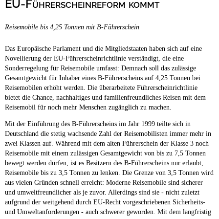
EU-Führerscheinreform kommt
Campingplätze
Wellness Campingplätze
Reisemobile bis 4,25 Tonnen mit B-Führerschein
Camping & Caravan
Touristik
Das Europäische Parlament und die Mitgliedstaaten haben sich auf eine
Novellierung der EU-Führerscheinrichtlinie verständigt, die eine
Sonderregelung für Reisemobile umfasst: Demnach soll das zulässige
Gesamtgewicht für Inhaber eines B-Führerscheins auf 4,25 Tonnen bei
Reisemobilen erhöht werden. Die überarbeitete Führerscheinrichtlinie
bietet die Chance, nachhaltiges und familienfreundliches Reisen mit dem
Reisemobil für noch mehr Menschen zugänglich zu machen.
Mit der Einführung des B-Führerscheins im Jahr 1999 teilte sich in
Deutschland die stetig wachsende Zahl der Reisemobilisten immer mehr in
zwei Klassen auf. Während mit dem alten Führerschein der Klasse 3 noch
Reisemobile mit einem zulässigen Gesamtgewicht von bis zu 7,5 Tonnen
bewegt werden dürfen, ist es Besitzern des B-Führerscheins nur erlaubt,
Reisemobile bis zu 3,5 Tonnen zu lenken. Die Grenze von 3,5 Tonnen wird
aus vielen Gründen schnell erreicht: Moderne Reisemobile sind sicherer
und umweltfreundlicher als je zuvor. Allerdings sind sie - nicht zuletzt
aufgrund der weitgehend durch EU-Recht vorgeschriebenen Sicherheits-
und Umweltanforderungen - auch schwerer geworden. Mit dem langfristig