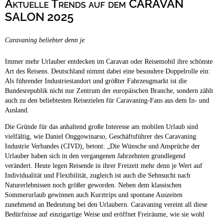
Aktuelle Trends auf dem CARAVAN
Campingplätze
Wellness Campingplätze
SALON 2025
Camping & Caravan
Caravaning beliebter denn je
Touristik
Immer mehr Urlauber entdecken im Caravan oder Reisemobil ihre schönste
Art des Reisens. Deutschland nimmt dabei eine besondere Doppelrolle ein:
Als führender Industriestandort und größter Fahrzeugmarkt ist die
Bundesrepublik nicht nur Zentrum der europäischen Branche, sondern zählt
auch zu den beliebtesten Reisezielen für Caravaning-Fans aus dem In- und
Ausland.
Die Gründe für das anhaltend große Interesse am mobilen Urlaub sind
vielfältig, wie Daniel Onggowinarso, Geschäftsführer des Caravaning
Industrie Verbandes (CIVD), betont: „Die Wünsche und Ansprüche der
Urlauber haben sich in den vergangenen Jahrzehnten grundlegend
verändert. Heute legen Reisende in ihrer Freizeit mehr denn je Wert auf
Individualität und Flexibilität, zugleich ist auch die Sehnsucht nach
Naturerlebnissen noch größer geworden. Neben dem klassischen
Sommerurlaub gewinnen auch Kurztrips und spontane Auszeiten
zunehmend an Bedeutung bei den Urlaubern. Caravaning vereint all diese
Bedürfnisse auf einzigartige Weise und eröffnet Freiräume, wie sie wohl