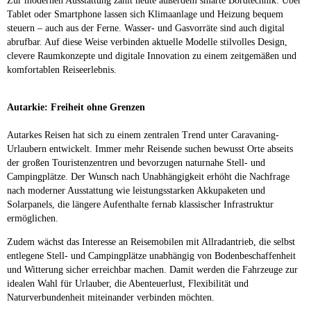
Zur modernen Ausstattung zählt heute außerdem smarte Bordtechnik: Über
Tablet oder Smartphone lassen sich Klimaanlage und Heizung bequem
steuern – auch aus der Ferne. Wasser- und Gasvorräte sind auch digital
abrufbar. Auf diese Weise verbinden aktuelle Modelle stilvolles Design,
clevere Raumkonzepte und digitale Innovation zu einem zeitgemäßen und
komfortablen Reiseerlebnis.
Autarkie: Freiheit ohne Grenzen
Autarkes Reisen hat sich zu einem zentralen Trend unter Caravaning-
Urlaubern entwickelt. Immer mehr Reisende suchen bewusst Orte abseits
der großen Touristenzentren und bevorzugen naturnahe Stell- und
Campingplätze. Der Wunsch nach Unabhängigkeit erhöht die Nachfrage
nach moderner Ausstattung wie leistungsstarken Akkupaketen und
Solarpanels, die längere Aufenthalte fernab klassischer Infrastruktur
ermöglichen.
Zudem wächst das Interesse an Reisemobilen mit Allradantrieb, die selbst
entlegene Stell- und Campingplätze unabhängig von Bodenbeschaffenheit
und Witterung sicher erreichbar machen. Damit werden die Fahrzeuge zur
idealen Wahl für Urlauber, die Abenteuerlust, Flexibilität und
Naturverbundenheit miteinander verbinden möchten.