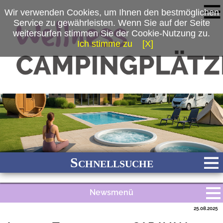
Wir verwenden Cookies, um Ihnen den bestmöglichen
Service zu gewährleisten. Wenn Sie auf der Seite
weitersurfen stimmen Sie der Cookie-Nutzung zu.
Ich stimme zu
[X]
Schnellsuche
Newsmenü
Bach
Fluss
Meer
Gebirge
See
Wald/Wiesen
25.08.2025
Alle Meldungen
Stadtnah
Ganzjährig geöffnet