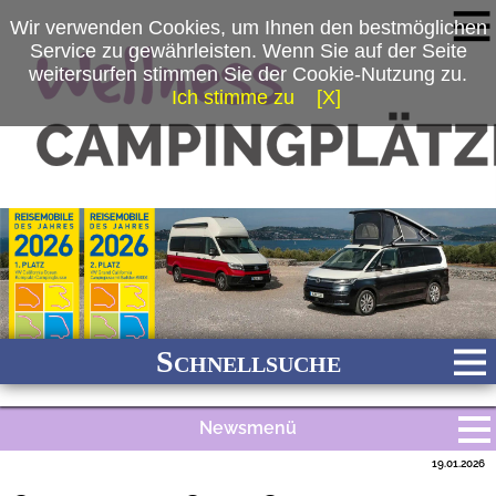
Wir verwenden Cookies, um Ihnen den bestmöglichen
Service zu gewährleisten. Wenn Sie auf der Seite
weitersurfen stimmen Sie der Cookie-Nutzung zu.
Ich stimme zu
[X]
(c) Volkswagen Nutzfahrzeuge
Schnellsuche
Newsmenü
Bach
Fluss
Meer
Gebirge
See
Wald/Wiesen
19.01.2026
Alle Meldungen
Stadtnah
Ganzjährig geöffnet