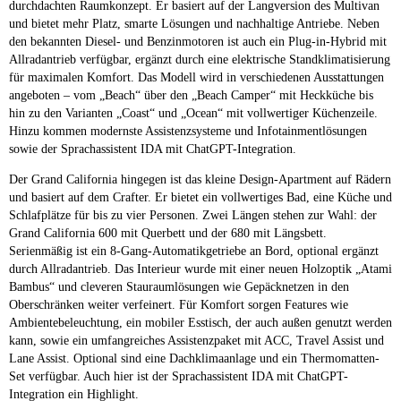
durchdachten Raumkonzept. Er basiert auf der Langversion des Multivan
und bietet mehr Platz, smarte Lösungen und nachhaltige Antriebe. Neben
den bekannten Diesel- und Benzinmotoren ist auch ein Plug-in-Hybrid mit
Allradantrieb verfügbar, ergänzt durch eine elektrische Standklimatisierung
für maximalen Komfort. Das Modell wird in verschiedenen Ausstattungen
angeboten – vom „Beach“ über den „Beach Camper“ mit Heckküche bis
hin zu den Varianten „Coast“ und „Ocean“ mit vollwertiger Küchenzeile.
Hinzu kommen modernste Assistenzsysteme und Infotainmentlösungen
sowie der Sprachassistent IDA mit ChatGPT-Integration.
Der Grand California hingegen ist das kleine Design-Apartment auf Rädern
und basiert auf dem Crafter. Er bietet ein vollwertiges Bad, eine Küche und
Schlafplätze für bis zu vier Personen. Zwei Längen stehen zur Wahl: der
Grand California 600 mit Querbett und der 680 mit Längsbett.
Serienmäßig ist ein 8-Gang-Automatikgetriebe an Bord, optional ergänzt
durch Allradantrieb. Das Interieur wurde mit einer neuen Holzoptik „Atami
Bambus“ und cleveren Stauraumlösungen wie Gepäcknetzen in den
Oberschränken weiter verfeinert. Für Komfort sorgen Features wie
Ambientebeleuchtung, ein mobiler Esstisch, der auch außen genutzt werden
kann, sowie ein umfangreiches Assistenzpaket mit ACC, Travel Assist und
Lane Assist. Optional sind eine Dachklimaanlage und ein Thermomatten-
Set verfügbar. Auch hier ist der Sprachassistent IDA mit ChatGPT-
Integration ein Highlight.