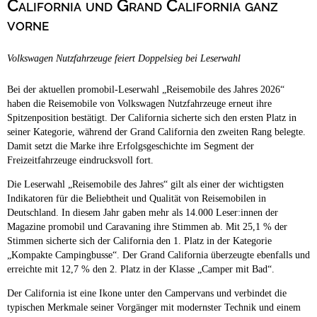
California und Grand California ganz
Campingplätze
Wellness Campingplätze
vorne
Camping & Caravan
Volkswagen Nutzfahrzeuge feiert Doppelsieg bei Leserwahl
Touristik
Bei der aktuellen promobil-Leserwahl „Reisemobile des Jahres 2026“
haben die Reisemobile von Volkswagen Nutzfahrzeuge erneut ihre
Spitzenposition bestätigt. Der California sicherte sich den ersten Platz in
seiner Kategorie, während der Grand California den zweiten Rang belegte.
Damit setzt die Marke ihre Erfolgsgeschichte im Segment der
Freizeitfahrzeuge eindrucksvoll fort.
Die Leserwahl „Reisemobile des Jahres“ gilt als einer der wichtigsten
Indikatoren für die Beliebtheit und Qualität von Reisemobilen in
Deutschland. In diesem Jahr gaben mehr als 14.000 Leser:innen der
Magazine promobil und Caravaning ihre Stimmen ab. Mit 25,1 % der
Stimmen sicherte sich der California den 1. Platz in der Kategorie
„Kompakte Campingbusse“. Der Grand California überzeugte ebenfalls und
erreichte mit 12,7 % den 2. Platz in der Klasse „Camper mit Bad“.
Der California ist eine Ikone unter den Campervans und verbindet die
typischen Merkmale seiner Vorgänger mit modernster Technik und einem