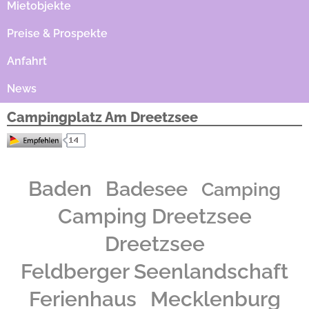
Mietobjekte
Preise & Prospekte
Anfahrt
News
Campingplatz Am Dreetzsee
Wunderschön wild: Glasklare Seen umgeben von sanften Hügeln und tiefen Wäldern
prägen das Landschaftsbild der Uckermärkischen und Feldberger Seenlandschaft. Die
Baden
Badesee
Camping
malerische Wildnis kann hier direkt vom Platz aus beim Wandern, Radfahren, Angeln,
Tauchen oder mit dem Kanu erlebt werden.
Camping Dreetzsee
Dreetzsee
Feldberger Seenlandschaft
Ferienhaus
Mecklenburg