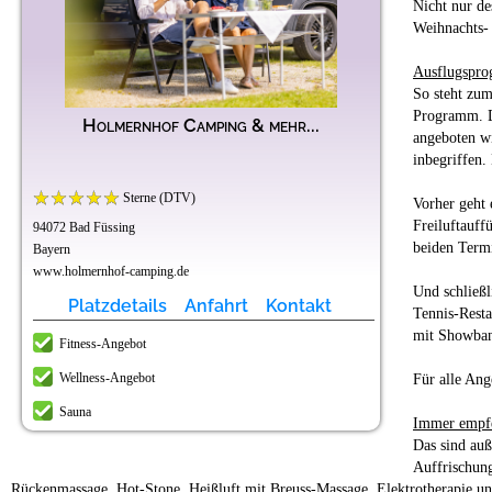
Nicht nur de
Weihnachts-
Ausflugspro
So steht zu
Programm. Di
Holmernhof Camping & mehr...
angeboten wi
inbegriffen.
Sterne (DTV)
Vorher geht 
Freiluftauff
94072 Bad Füssing
beiden Termi
Bayern
www.holmernhof-camping.de
Und schließl
Platzdetails
Anfahrt
Kontakt
Tennis-Rest
mit Showban
Fitness-Angebot
Wellness-Angebot
Für alle Ang
Sauna
Immer empf
Das sind auß
Auffrischung
Rückenmassage, Hot-Stone, Heißluft mit Breuss-Massage, Elektrotherapie u