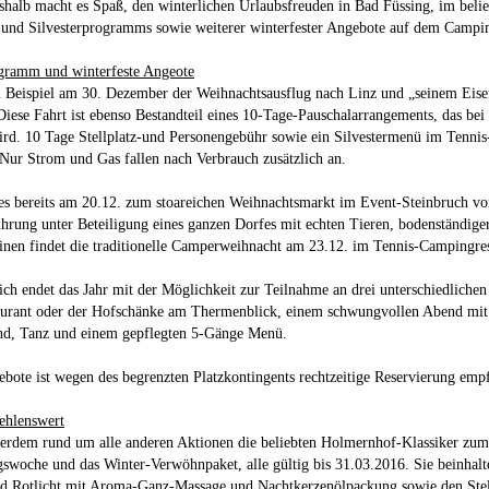
shalb macht es Spaß, den winterlichen Urlaubsfreuden in Bad Füssing, im beli
 und Silvesterprogramms sowie weiterer winterfester Angebote auf dem Camp
gramm und winterfeste Angeote
m Beispiel am 30. Dezember der Weihnachtsausflug nach Linz und „seinem Eis
ese Fahrt ist ebenso Bestandteil eines 10-Tage-Pauschalarrangements, das be
rd. 10 Tage Stellplatz-und Personengebühr sowie ein Silvestermenü im Tennis
 Nur Strom und Gas fallen nach Verbrauch zusätzlich an.
es bereits am 20.12. zum stoareichen Weihnachtsmarkt im Event-Steinbruch von
ührung unter Beteiligung eines ganzen Dorfes mit echten Tieren, bodenständig
nen findet die traditionelle Camperweihnacht am 23.12. im Tennis-Campingrest
ich endet das Jahr mit der Möglichkeit zur Teilnahme an drei unterschiedliche
aurant oder der Hofschänke am Thermenblick, einem schwungvollen Abend mit 
d, Tanz und einem gepflegten 5-Gänge Menü.
ebote ist wegen des begrenzten Platzkontingents rechtzeitige Reservierung emp
ehlenswert
erdem rund um alle anderen Aktionen die beliebten Holmernhof-Klassiker zum 
swoche und das Winter-Verwöhnpaket, alle gültig bis 31.03.2016. Sie beinhal
nd Rotlicht mit Aroma-Ganz-Massage und Nachtkerzenölpackung sowie den Stell