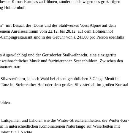
ebesten Kurort Europas zu fröhnen, sondern auch wegen des großartigen
ing Holmernhof.
en“ mit Besuch des Doms und des Stahlwerkes Voest Alpine auf dem
i einem Anreisezeitraum vom 22.12. bis 28.12. auf dem Holmernhof
-Campingrestaurant sind in der Gebühr von € 241,00 pro Person ebenfalls
 Aigen-Schlögl und der Gottsdorfer Stallweihnacht, eine einzigartite
er weihnachtlicher Musik und faszinierenden Szenenbildern. Zwischen den
aurant statt.
n Silvesterfeiern, je nach Wahl bei einem gemütlichen 3 Gänge Menü im
Tanz im Steinreuther Hof oder dem großen Silvesterball im großen Kursaal
fohlen.
Entspannen und Erholen wie die Winter-Streicheleinheiten, die Winter-Kur-
ten in unterschiedlichen Kombinationen Naturfango auf Waserbetten mit
platz für 7 Nächte.