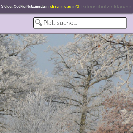
News
Plätze finden
Impressum
Datenschutzerklärung
en Sie der Cookie-Nutzung zu.
Ich stimme zu
[X]