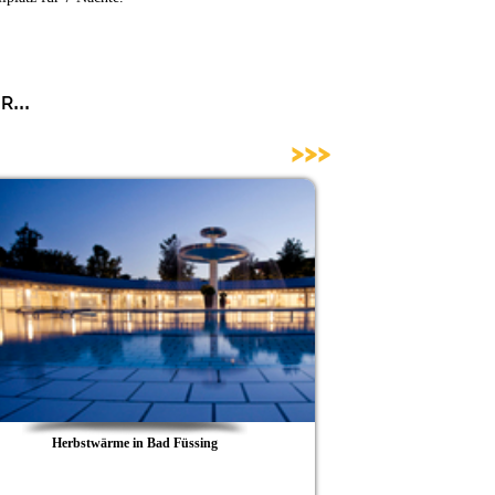
...
>>>
bstwärme in Bad Füssing
Bad Füssing schlä