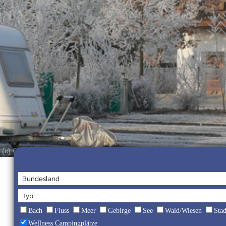
(c) Campingplatz Holmernhof
Bach
Fluss
Meer
Gebirge
See
Wald/Wiesen
Sta
Wellness Campingplätze