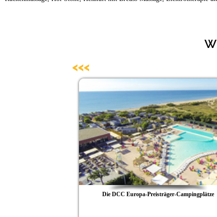
We
<<<
emeinde
Die DCC Europa-Preisträger-Campingplätze